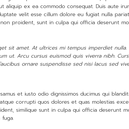
i ut aliquip ex ea commodo consequat. Duis aute irur
uptate velit esse cillum dolore eu fugiat nulla paria
on proident, sunt in culpa qui officia deserunt mol
get sit amet. At ultrices mi tempus imperdiet nulla
dum ut. Arcu cursus euismod quis viverra nibh. Cur
aucibus ornare suspendisse sed nisi lacus sed vive
samus et iusto odio dignissimos ducimus qui blandit
 atque corrupti quos dolores et quas molestias excep
dent, similique sunt in culpa qui officia deserunt mol
 fuga.