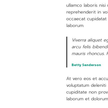
ullamco laboris nis
reprehenderit in vol
occaecat cupidatat n
laborum.
Viverra aliquet e
arcu felis biben
mauris rhoncus. F
Betty Sanderson
At vero eos et accu
voluptatum deleniti
cupiditate non provi
laborum et dolorum