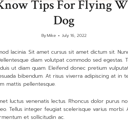
Know Tips For Flying W
Dog
By
Mike
July 16, 2022
od lacinia. Sit amet cursus sit amet dictum sit. Nun
 Pellentesque diam volutpat commodo sed egestas. 
eo duis ut diam quam. Eleifend donec pretium vulput
esuada bibendum. At risus viverra adipiscing at in tel
m mattis pellentesque.
met luctus venenatis lectus. Rhoncus dolor purus n
leo. Tellus integer feugiat scelerisque varius morbi
rmentum et sollicitudin ac.