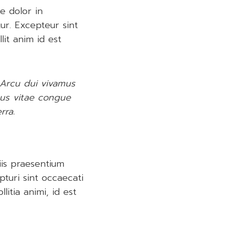
e dolor in
tur. Excepteur sint
lit anim id est
. Arcu dui vivamus
sus vitae congue
rra.
iis praesentium
turi sint occaecati
litia animi, id est