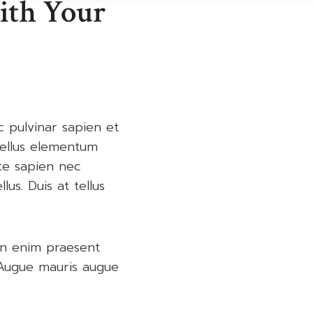
ith Your
c pulvinar sapien et
Tellus elementum
ate sapien nec
lus. Duis at tellus
on enim praesent
. Augue mauris augue